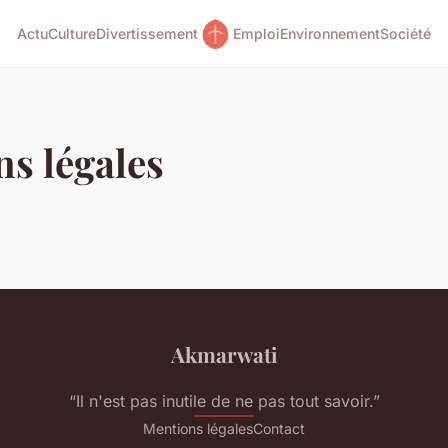
Actu
Culture
Divertissement
Emploi
Environnement
Société
s légales
Akmarwati
“Il n'est pas inutile de ne pas tout savoir.”
Mentions légales
Contact