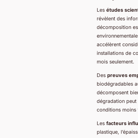
Les
études scien
révèlent des info
décomposition est
environnementales
accélèrent consid
installations de 
mois seulement.
Des
preuves emp
biodégradables au
décomposent bien
dégradation peut 
conditions moins 
Les
facteurs infl
plastique, l’épais