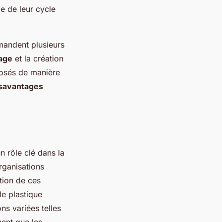
e de leur cycle
mmandent plusieurs
age
et la création
mposés de manière
savantages
n rôle clé dans la
rganisations
ation de ces
le plastique
ns variées telles
gent que les