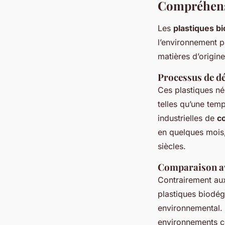
Compréhensi
Les
plastiques b
l’environnement p
matières d’origi
Processus de d
Ces plastiques né
telles qu’une tem
industrielles de
c
en quelques mois,
siècles.
Comparaison ave
Contrairement aux
plastiques biodégr
environnemental. 
environnements co