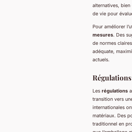
alternatives, bie
de vie pour évalu
Pour améliorer l’
mesures
. Des su
de normes claires
adéquate, maximis
actuels.
Régulations 
Les
régulations
a
transition vers u
internationales on
matériaux. Des po
traditionnel en p
que l’emballage e