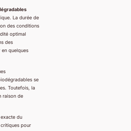
dégradables
gique. La durée de
ion des conditions
dité optimal
ns des
r en quelques
ues
 biodégradables se
s. Toutefois, la
n raison de
 exacte du
 critiques pour