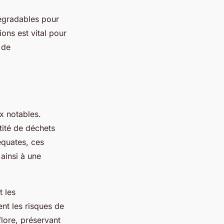
dégradables pour
ions est vital pour
 de
x notables.
tité de déchets
équates, ces
ainsi à une
t les
nt les risques de
flore, préservant