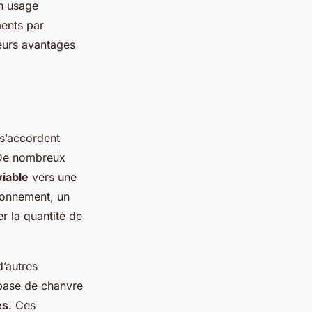
un usage
ents par
leurs avantages
 s’accordent
. De nombreux
viable
vers une
ironnement, un
r la quantité de
d’autres
 base de chanvre
es
. Ces