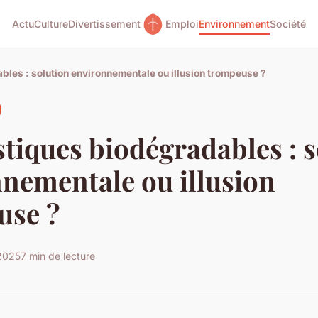
Actu
Culture
Divertissement
Emploi
Environnement
Société
bles : solution environnementale ou illusion trompeuse ?
stiques biodégradables : 
nementale ou illusion
use ?
 2025
7 min de lecture