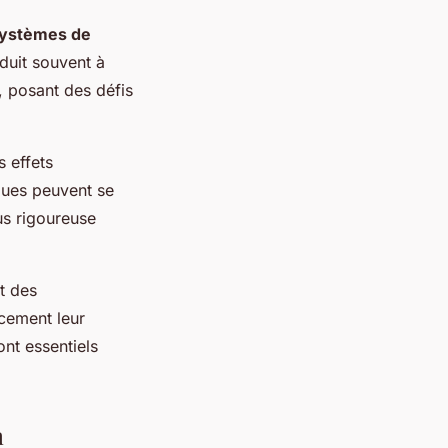
systèmes de
duit souvent à
, posant des défis
s effets
ques peuvent se
us rigoureuse
t des
acement leur
nt essentiels
n