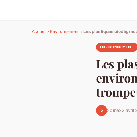
Accueil
›
Environnement
›
Les plastiques biodégrada
ENVIRONNEMENT
Les pla
environ
trompe
S
Soline
22 avril