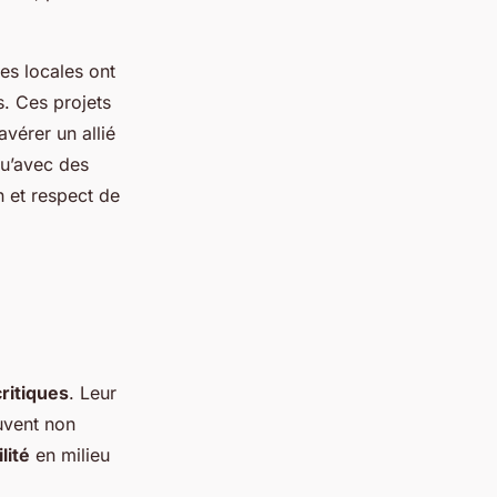
ves locales ont
s. Ces projets
avérer un allié
qu’avec des
n et respect de
critiques
. Leur
uvent non
lité
en milieu