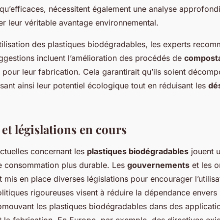
n qu’efficaces, nécessitent également une analyse approfondi
er leur véritable avantage environnemental.
utilisation des plastiques biodégradables, les experts reco
ggestions incluent l’amélioration des procédés de
compost
 pour leur fabrication. Cela garantirait qu’ils soient déco
ant ainsi leur potentiel écologique tout en réduisant les
dé
et législations en cours
ctuelles concernant les
plastiques biodégradables
jouent u
ne consommation plus durable. Les
gouvernements
et les o
t mis en place diverses législations pour encourager l’utilis
litiques rigoureuses visent à réduire la dépendance envers 
romouvant les plastiques biodégradables dans des applicatio
t la fabrication. En Europe, par exemple, des directives exi